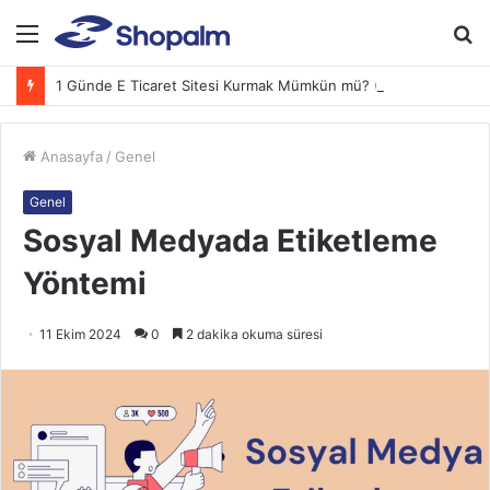
Menü
A
y
1 Günde E Ticaret Sitesi Kurmak Mümkün mü? (2026 Adım Adım Rehber)
...
Anasayfa
/
Genel
Genel
Sosyal Medyada Etiketleme
Yöntemi
11 Ekim 2024
0
2 dakika okuma süresi