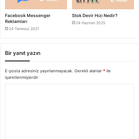
Facebook Messenger
Stok Devir Hızı Nedir?
Reklamları
24 Haziran 2025
24 Temmuz 2021
Bir yanıt yazın
E-posta adresiniz yayınlanmayacak.
Gerekli alanlar
*
ile
işaretlenmişlerdir
Y
o
r
u
m
*