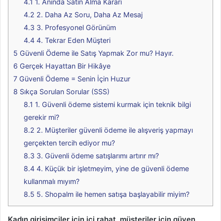
4.1
1. Anında Satın Alma Kararı
4.2
2. Daha Az Soru, Daha Az Mesaj
4.3
3. Profesyonel Görünüm
4.4
4. Tekrar Eden Müşteri
5
Güvenli Ödeme ile Satış Yapmak Zor mu? Hayır.
6
Gerçek Hayattan Bir Hikâye
7
Güvenli Ödeme = Senin İçin Huzur
8
Sıkça Sorulan Sorular (SSS)
8.1
1. Güvenli ödeme sistemi kurmak için teknik bilgi
gerekir mi?
8.2
2. Müşteriler güvenli ödeme ile alışveriş yapmayı
gerçekten tercih ediyor mu?
8.3
3. Güvenli ödeme satışlarımı artırır mı?
8.4
4. Küçük bir işletmeyim, yine de güvenli ödeme
kullanmalı mıyım?
8.5
5. Shopalm ile hemen satışa başlayabilir miyim?
Kadın girişimciler için içi rahat, müşteriler için güven