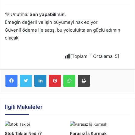
💜 Unutma:
Sen yapabilirsin.
Emeğin değerli ve işin büyümeyi hak ediyor.
Güvenli ödeme ile satış, bu yolculukta en güçlü adımın
olacak.
[Toplam:
1
Ortalama:
5
]
Facebook
Twitter
LinkedIn
Pinterest
WhatsApp
Yazdır
İlgili Makaleler
Stok Takibi Nedir?
Parasız İş Kurmak