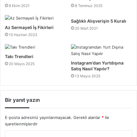
8 Ekim 2021
8 Temmuz 2025
Sağlıklı Alışverişin 5 Kuralı
Az Sermayeli İş Fikirleri
20 Mart 2021
15 Haziran 2023
Takı Trendleri
Instagram’dan Yurtdışına
20 Mayıs 2025
Satış Nasıl Yapılır?
13 Mayıs 2025
Bir yanıt yazın
E-posta adresiniz yayınlanmayacak.
Gerekli alanlar
*
ile
işaretlenmişlerdir
Y