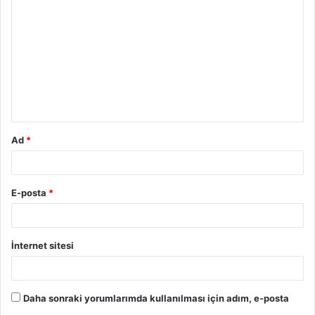
o
r
u
m
*
Ad
*
E-posta
*
İnternet sitesi
Daha sonraki yorumlarımda kullanılması için adım, e-posta