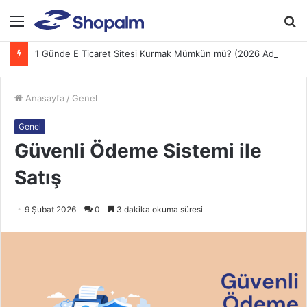
Menü
A
y
1 Günde E Ticaret Sitesi Kurmak Mümkün mü? (2026 Adım Adım Rehber)
...
Anasayfa
/
Genel
Genel
Güvenli Ödeme Sistemi ile
Satış
9 Şubat 2026
0
3 dakika okuma süresi