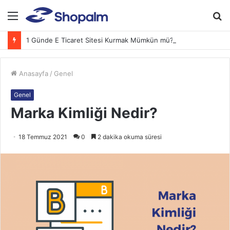
Menü
A
y
1 Günde E Ticaret Sitesi Kurmak Mümkün mü? (2026 Adım Adım Rehber)
...
Anasayfa
/
Genel
Genel
Marka Kimliği Nedir?
18 Temmuz 2021
0
2 dakika okuma süresi