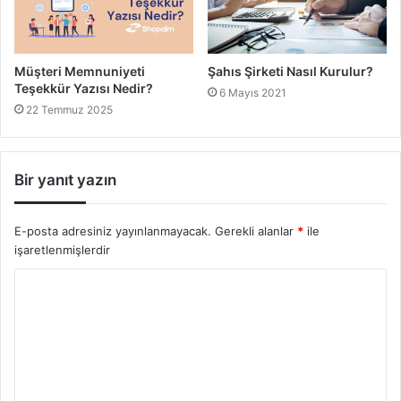
Müşteri Memnuniyeti
Şahıs Şirketi Nasıl Kurulur?
Teşekkür Yazısı Nedir?
6 Mayıs 2021
22 Temmuz 2025
Bir yanıt yazın
E-posta adresiniz yayınlanmayacak.
Gerekli alanlar
*
ile
işaretlenmişlerdir
Y
o
r
u
m