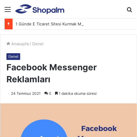
Menü
A
y
1 Günde E Ticaret Sitesi Kurmak Mümkün mü? (2026 Adım Adım Rehber)
...
Anasayfa
/
Genel
Genel
Facebook Messenger
Reklamları
24 Temmuz 2021
0
1 dakika okuma süresi