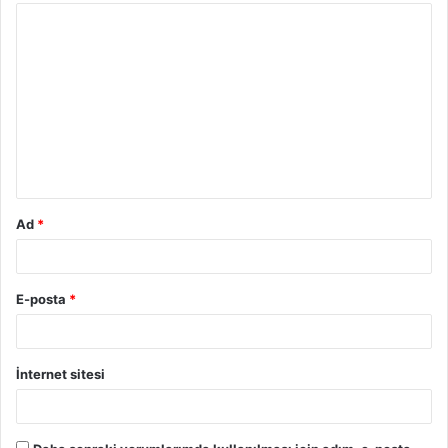
Y
o
r
u
m
*
Ad
*
E-posta
*
İnternet sitesi