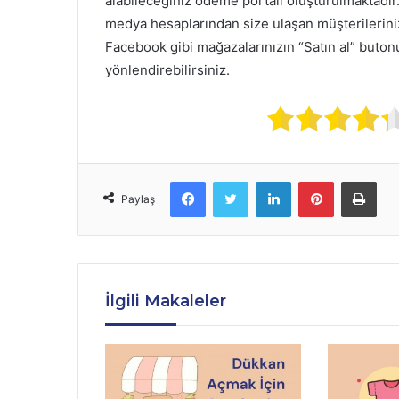
alabileceğiniz ödeme portalı oluşturulmaktadır.
medya hesaplarından size ulaşan müşterilerini
Facebook gibi mağazalarınızın “Satın al” buton
yönlendirebilirsiniz.
Facebook
Twitter
LinkedIn
Pinterest
Yazd
Paylaş
İlgili Makaleler