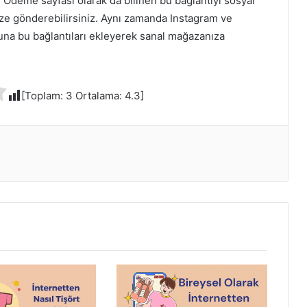
 Ödeme sayfası olarak da bilinen bu bağlantıyı sosyal
ze gönderebilirsiniz. Aynı zamanda Instagram ve
una bu bağlantıları ekleyerek sanal mağazanıza
[Toplam:
3
Ortalama:
4.3
]
ır