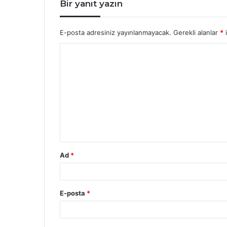
Bir yanıt yazın
E-posta adresiniz yayınlanmayacak.
Gerekli alanlar
*
i
Y
o
r
u
m
*
Ad
*
E-posta
*