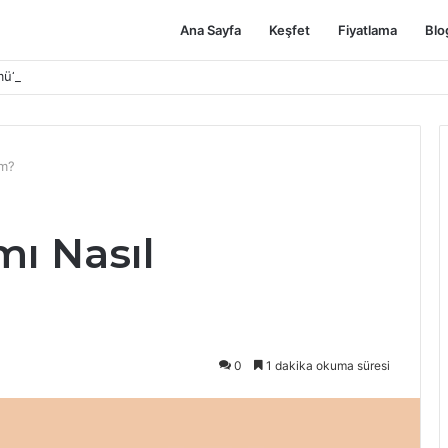
Ana Sayfa
Keşfet
Fiyatlama
Blo
mü? (2026 Adım Adım Rehber)
im?
mı Nasıl
0
1 dakika okuma süresi